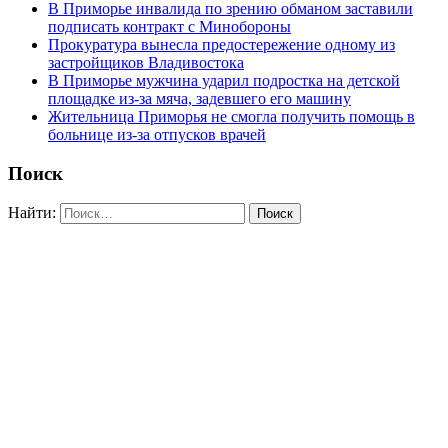
В Приморье инвалида по зрению обманом заставили
подписать контракт с Минобороны
Прокуратура вынесла предостережение одному из
застройщиков Владивостока
В Приморье мужчина ударил подростка на детской
площадке из-за мяча, задевшего его машину
Жительница Приморья не смогла получить помощь в
больнице из-за отпусков врачей
Поиск
Найти: