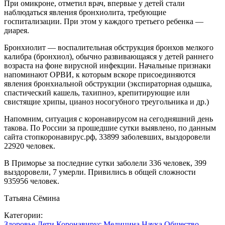
При омикроне, отметил врач, впервые у детей стали
наблюдаться явления бронхиолита, требующие
госпитализации. При этом у каждого третьего ребенка —
диарея.
Бронхиолит — воспалительная обструкция бронхов мелкого
калибра (бронхиол), обычно развивающаяся у детей раннего
возраста на фоне вирусной инфекции. Начальные признаки
напоминают ОРВИ, к которым вскоре присоединяются
явления бронхиальной обструкции (экспираторная одышка,
спастический кашель, тахипноэ, крепитирующие или
свистящие хрипы, цианоз носогубного треугольника и др.)
Напомним, ситуация с коронавирусом на сегодняшний день
такова. По России за прошедшие сутки выявлено, по данным
сайта стопкоронавирус.рф, 33899 заболевших, выздоровели
22920 человек.
В Приморье за последние сутки заболели 336 человек, 399
выздоровели, 7 умерли. Привились в общей сложности
935956 человек.
Татьяна Сёмина
Категории:
Здоровье
Дети
Коронавирус
Медицина
Наука
Общество