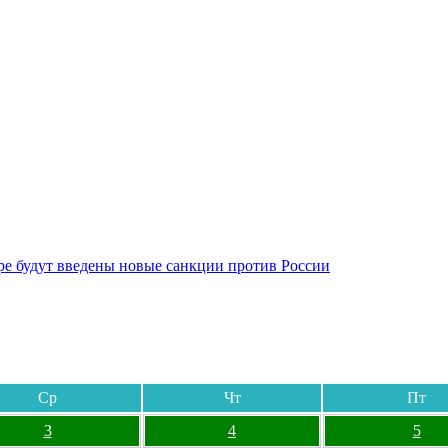
бре будут введены новые санкции против России
Ср
Чт
Пт
3
4
5