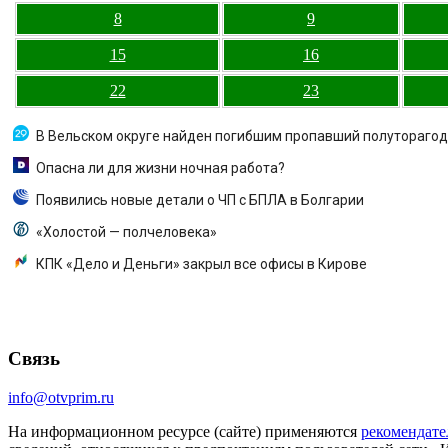
8
9
15
16
22
23
В Вельском округе найден погибшим пропавший полутораго
Опасна ли для жизни ночная работа?
Появились новые детали о ЧП с БПЛА в Болгарии
«Холостой — полчеловека»
КПК «Дело и Деньги» закрыл все офисы в Кирове
Связь
info@otvprim.ru
На информационном ресурсе (сайте) применяются
рекомендате