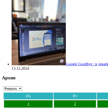
Google Goodbye : в дека
13.12.2024
Архив
Пн
Вт
1
2