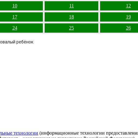
10
11
12
17
18
19
24
25
26
довалый ребёнок
льные технологии
(информационные технологии предоставления 