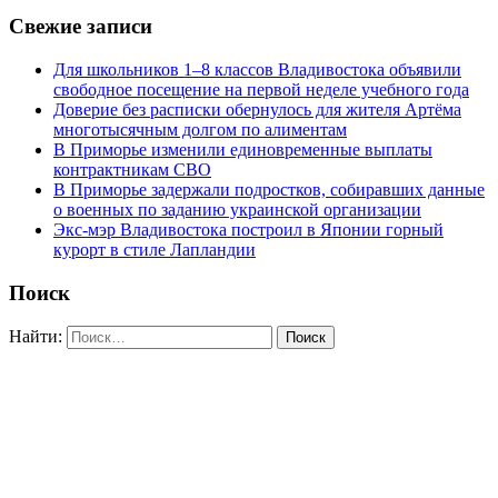
Свежие записи
Для школьников 1–8 классов Владивостока объявили
свободное посещение на первой неделе учебного года
Доверие без расписки обернулось для жителя Артёма
многотысячным долгом по алиментам
В Приморье изменили единовременные выплаты
контрактникам СВО
В Приморье задержали подростков, собиравших данные
о военных по заданию украинской организации
Экс-мэр Владивостока построил в Японии горный
курорт в стиле Лапландии
Поиск
Найти: