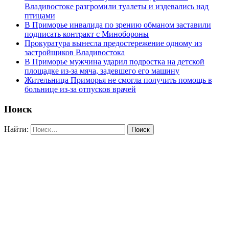
Владивостоке разгромили туалеты и издевались над
птицами
В Приморье инвалида по зрению обманом заставили
подписать контракт с Минобороны
Прокуратура вынесла предостережение одному из
застройщиков Владивостока
В Приморье мужчина ударил подростка на детской
площадке из-за мяча, задевшего его машину
Жительница Приморья не смогла получить помощь в
больнице из-за отпусков врачей
Поиск
Найти: