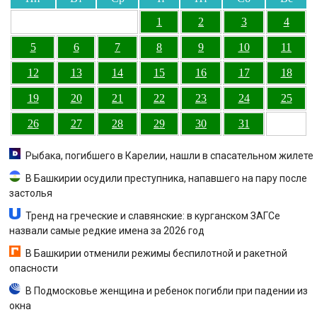
1
2
3
4
5
6
7
8
9
10
11
12
13
14
15
16
17
18
19
20
21
22
23
24
25
26
27
28
29
30
31
Рыбака, погибшего в Карелии, нашли в спасательном жилете
В Башкирии осудили преступника, напавшего на пару после
застолья
Тренд на греческие и славянские: в курганском ЗАГСе
назвали самые редкие имена за 2026 год
В Башкирии отменили режимы беспилотной и ракетной
опасности
В Подмосковье женщина и ребенок погибли при падении из
окна