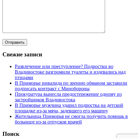
Свежие записи
Развлечение или преступление? Подростки во
Владивостоке разгромили туалеты и издевались над
птицами
В Приморье инвалида по зрению обманом заставили
подписать контракт с Минобороны
Прокуратура вынесла предостережение одному из
застройщиков Владивостока
В Приморье мужчина ударил подростка на детской
площадке из-за мяча, задевшего его машину
Жительница Приморья не смогла получить помощь в
больнице из-за отпусков врачей
Поиск