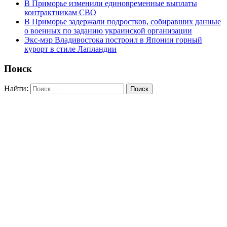
В Приморье изменили единовременные выплаты
контрактникам СВО
В Приморье задержали подростков, собиравших данные
о военных по заданию украинской организации
Экс-мэр Владивостока построил в Японии горный
курорт в стиле Лапландии
Поиск
Найти: