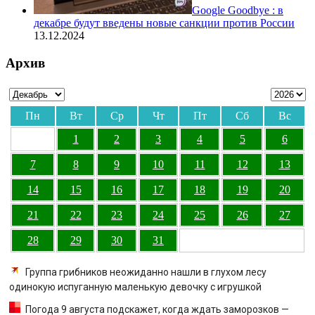
Google Goodbye : в
декабре будут введены новые санкции против России
13.12.2024
Архив
Пн
Вт
Ср
Чт
Пт
Сб
Вс
1
2
3
4
5
6
7
8
9
10
11
12
13
14
15
16
17
18
19
20
21
22
23
24
25
26
27
28
29
30
31
Группа грибников неожиданно нашли в глухом лесу
одинокую испуганную маленькую девочку с игрушкой
Погода 9 августа подскажет, когда ждать заморозков —