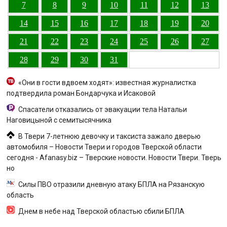
7
8
9
10
11
12
13
14
15
16
17
18
19
20
21
22
23
24
25
26
27
28
29
30
31
«Они в гости вдвоем ходят»: известная журналистка
подтвердила роман Бондарчука и Исаковой
Спасатели отказались от эвакуации тела Натальи
Наговицыной с семитысячника
В Твери 7-летнюю девочку и таксиста зажало дверью
автомобиля – Новости Твери и городов Тверской области
сегодня - Afanasy.biz – Тверские новости. Новости Твери. Тверь
но
Силы ПВО отразили дневную атаку БПЛА на Рязанскую
область
Днем в небе над Тверской областью сбили БПЛА