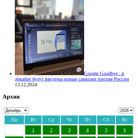
Google Goodbye : в
декабре будут введены новые санкции против России
13.12.2024
Архив
Пн
Вт
Ср
Чт
Пт
Сб
Вс
1
2
3
4
5
6