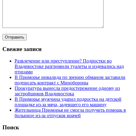
Свежие записи
Развлечение или преступление? Подростки во
Владивостоке разгромили туалеты и издевались над
птицами
В Приморье инвалида по зрению обманом заставили
подписать контракт с Минобороны
Прокуратура вынесла предостережение одному из
застройщиков Владивостока
В Приморье мужчина ударил подростка на детской
площадке из-за мяча, задевшего его машину
Жительница Приморья не смогла получить помощь в
больнице из-за отпусков врачей
Поиск