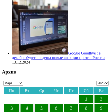
Google Goodbye : в
декабре будут введены новые санкции против России
13.12.2024
Архив
Пн
Вт
Ср
Чт
Пт
Сб
Вс
1
2
3
4
5
6
7
8
9