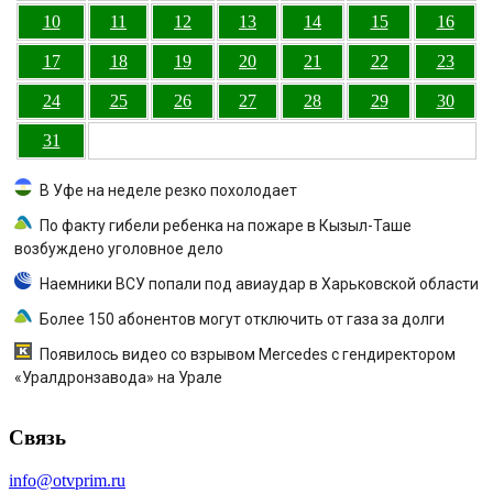
10
11
12
13
14
15
16
17
18
19
20
21
22
23
24
25
26
27
28
29
30
31
В Уфе на неделе резко похолодает
По факту гибели ребенка на пожаре в Кызыл-Таше
возбуждено уголовное дело
Наемники ВСУ попали под авиаудар в Харьковской области
Более 150 абонентов могут отключить от газа за долги
Появилось видео со взрывом Mercedes с гендиректором
«Уралдронзавода» на Урале
Связь
info@otvprim.ru