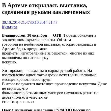
В Артеме открылась выставка,
сделанная руками заключенных
30.10.2014 21:47
30.10.2014 21:47
Культура
Владивосток, 30 октября — ОТВ.
Тюрьма обнажает в
заключенном скрытые таланты. Об этом
говорили на необычной выставке, которая открылась в
Артеме. Здесь предлагают
предметы, изготовленные за решеткой, многие из них
выполнены по-настоящему
искусно.
Хит продаж — шахматы и нарды ручной работы. На
изготовление одной такой доски может уйти несколько
месяцев кропотливого труда.
В итоге получается настоящее произведение искусства. Даже
не верится, что
большинство безымянных мастеров научились резать по
дереву только в «местах не
столь отдаленных».
Олег Симченков, начальник ГУФСИН России по