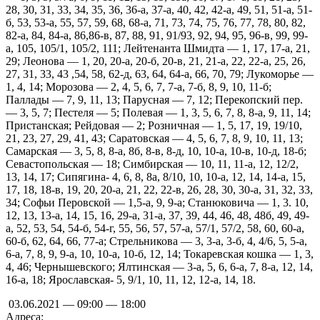
28, 30, 31, 33, 34, 35, 36, 36-а, 37-а, 40, 42, 42-а, 49, 51, 51-а, 51-
б, 53, 53-а, 55, 57, 59, 68, 68-а, 71, 73, 74, 75, 76, 77, 78, 80, 82,
82-а, 84, 84-а, 86,86-в, 87, 88, 91, 91/93, 92, 94, 95, 96-в, 99, 99-
а, 105, 105/1, 105/2, 111; Лейтенанта Шмидта — 1, 17, 17-а, 21,
29; Леонова — 1, 20, 20-а, 20-б, 20-в, 21, 21-а, 22, 22-а, 25, 26,
27, 31, 33, 43 ,54, 58, 62-д, 63, 64, 64-а, 66, 70, 79; Лукоморье —
1, 4, 14; Морозова — 2, 4, 5, 6, 7, 7-а, 7-б, 8, 9, 10, 11-б;
Паллады — 7, 9, 11, 13; Парусная — 7, 12; Перекопский пер.
— 3, 5, 7; Пестеля — 5; Полевая — 1, 3, 5, 6, 7, 8, 8-а, 9, 11, 14;
Пристанская; Рейдовая — 2; Розничная — 1, 5, 17, 19, 19/10,
21, 23, 27, 29, 41, 43; Саратовская — 4, 5, 6, 7, 8, 9, 10, 11, 13;
Самарская — 3, 5, 8, 8-а, 8б, 8-в, 8-д, 10, 10-а, 10-в, 10-д, 18-б;
Севастопольская — 18; Симбирская — 10, 11, 11-а, 12, 12/2,
13, 14, 17; Сипягина- 4, 6, 8, 8а, 8/10, 10, 10-а, 12, 14, 14-а, 15,
17, 18, 18-в, 19, 20, 20-а, 21, 22, 22-в, 26, 28, 30, 30-а, 31, 32, 33,
34; Софьи Перовской — 1,5-а, 9, 9-а; Станюковича — 1, 3. 10,
12, 13, 13-а, 14, 15, 16, 29-а, 31-а, 37, 39, 44, 46, 48, 48б, 49, 49-
а, 52, 53, 54, 54-б, 54-г, 55, 56, 57, 57-а, 57/1, 57/2, 58, 60, 60-а,
60-б, 62, 64, 66, 77-а; Стрельникова — 3, 3-а, 3-б, 4, 4/6, 5, 5-а,
6-а, 7, 8, 9, 9-а, 10, 10-а, 10-б, 12, 14; Токаревская кошка — 1, 3,
4, 46; Чернышевского; Ялтинская — 3-а, 5, 6, 6-а, 7, 8-а, 12, 14,
16-а, 18; Ярославская- 5, 9/1, 10, 11, 12, 12-а, 14, 18.
03.06.2021 — 09:00 — 18:00
Адреса: