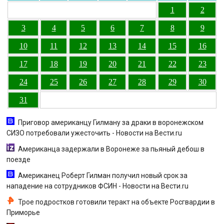
1
2
3
4
5
6
7
8
9
10
11
12
13
14
15
16
17
18
19
20
21
22
23
24
25
26
27
28
29
30
31
Приговор американцу Гилману за драки в воронежском
СИЗО потребовали ужесточить - Новости на Вести.ru
Американца задержали в Воронеже за пьяный дебош в
поезде
Американец Роберт Гилман получил новый срок за
нападение на сотрудников ФСИН - Новости на Вести.ru
Трое подростков готовили теракт на объекте Росгвардии в
Приморье