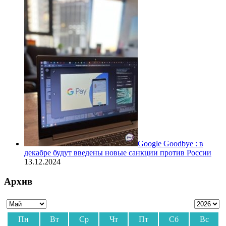
Google Goodbye : в
декабре будут введены новые санкции против России
13.12.2024
Архив
Пн
Вт
Ср
Чт
Пт
Сб
Вс