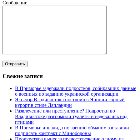
Сообщение
Свежие записи
В Приморье задержали подростков, собиравших данные
о военных по заданию украинской организации
Экс-мэр Владивостока построил в Японии горный
курорт в стиле Лапландии
Развлечение или преступление? Подростки во
Владивостоке разгромили туалеты и издевались над
птицами
В Приморье инвалида по зрению обманом заставили
подписать контракт с Минобороны
Прокуратура вынесла предостережение одному из