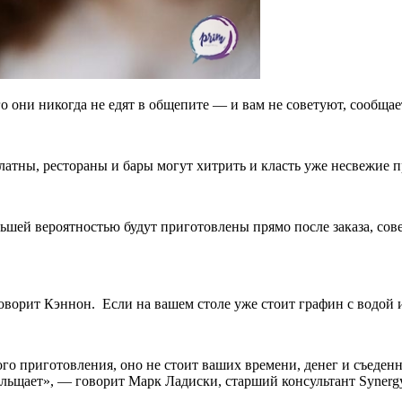
о они никогда не едят в общепите — и вам не советуют, сообщает
латны, рестораны и бары могут хитрить и класть уже несвежие 
шей вероятностью будут приготовлены прямо после заказа, совет
оворит Кэннон. Если на вашем столе уже стоит графин с водой 
ого приготовления, оно не стоит ваших времени, денег и съеден
льщает», — говорит Марк Ладиски, старший консультант Synergy R