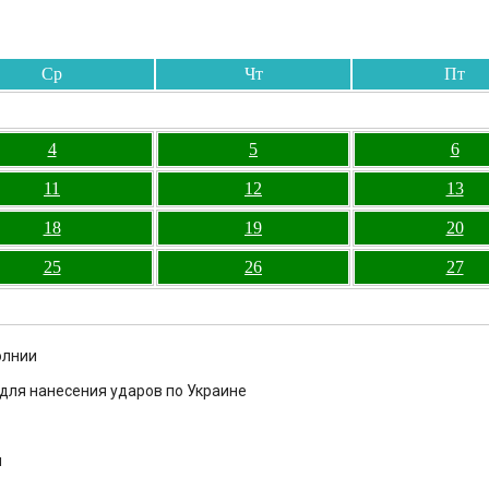
Ср
Чт
Пт
4
5
6
11
12
13
18
19
20
25
26
27
олнии
для нанесения ударов по Украине
м