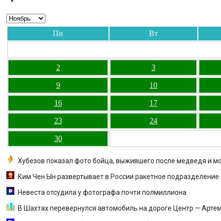
Пн
Вт
2
3
9
10
16
17
23
24
30
Хубезов показал фото бойца, выжившего после медведя и м
Ким Чен Ын развертывает в России ракетное подразделение 
Невеста отсудила у фотографа почти полмиллиона
В Шахтах перевернулся автомобиль на дороге Центр — Арте