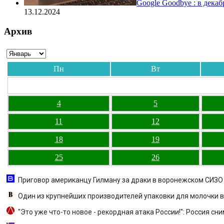
Google Goodbye : в дека
13.12.2024
Архив
Пн
Вт
4
5
11
12
18
19
25
26
Приговор американцу Гилману за драки в воронежском СИЗО 
Один из крупнейших производителей упаковки для молочки в
"Это уже что-то новое - рекордная атака России!": Россия с