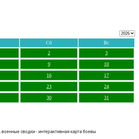
Сб
Вс
2
3
9
10
16
17
23
24
30
31
, военные сводки - интерактивная карта боевы