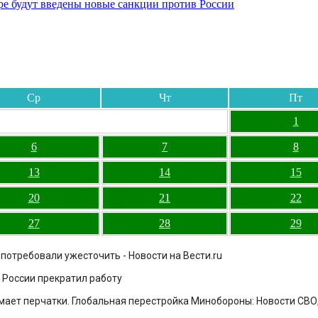
бре будут введены новые санкции против России
Ср
Чт
Пт
1
6
7
8
13
14
15
20
21
22
27
28
29
потребовали ужесточить - Новости на Вести.ru
 России прекратил работу
нимает перчатки. Глобальная перестройка Минобороны: Новости СВО