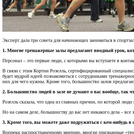
Эксперт дала три совета для начинающих заниматься в спортза
1. Многие тренажерные залы предлагают вводный урок, ко
Персонал – это первые люди, с которыми вы вступаете в контакт
В связи с этим Кортни Розелль, сертифицированный специалист 
будет мудрой идеей познакомиться с сотрудниками тренажерног
них для чего нужны. Кроме того, большинство залов предлага
2. Большинство людей в зале не думают о вас вообще, так ч
Розелль сказала, что одна из главных причин, по которой люди 
Но на самом деле, большинству до вас нет никакого дела – все 
3. Кроме того, вы можете даже подружиться с кем-нибудь в 
Вопреки распространенному мнению, многие признанные «труж