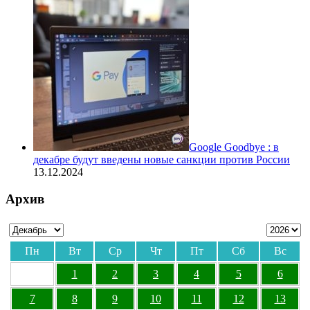
Google Goodbye : в
декабре будут введены новые санкции против России
13.12.2024
Архив
Пн
Вт
Ср
Чт
Пт
Сб
Вс
1
2
3
4
5
6
7
8
9
10
11
12
13