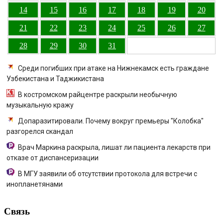
14
15
16
17
18
19
20
21
22
23
24
25
26
27
28
29
30
31
Среди погибших при атаке на Нижнекамск есть граждане
Узбекистана и Таджикистана
В костромском райцентре раскрыли необычную
музыкальную кражу
Допаразитировали. Почему вокруг премьеры "Колобка"
разгорелся скандал
Врач Маркина раскрыла, лишат ли пациента лекарств при
отказе от диспансеризации
В МГУ заявили об отсутствии протокола для встречи с
инопланетянами
Связь