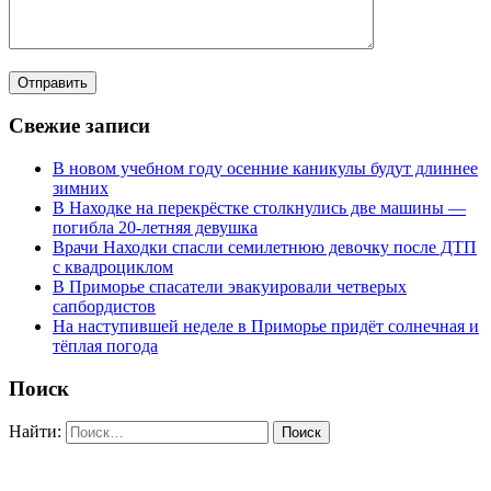
Свежие записи
В новом учебном году осенние каникулы будут длиннее
зимних
В Находке на перекрёстке столкнулись две машины —
погибла 20-летняя девушка
Врачи Находки спасли семилетнюю девочку после ДТП
с квадроциклом
В Приморье спасатели эвакуировали четверых
сапбордистов
На наступившей неделе в Приморье придёт солнечная и
тёплая погода
Поиск
Найти: