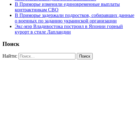
В Приморье изменили единовременные выплаты
контрактникам СВО
В Приморье задержали подростков, собиравших данные
о военных по заданию украинской организации
Экс-мэр Владивостока построил в Японии горный
курорт в стиле Лапландии
Поиск
Найти: