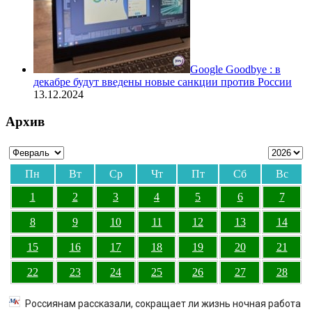
Google Goodbye : в
декабре будут введены новые санкции против России
13.12.2024
Архив
Пн
Вт
Ср
Чт
Пт
Сб
Вс
1
2
3
4
5
6
7
8
9
10
11
12
13
14
15
16
17
18
19
20
21
22
23
24
25
26
27
28
Россиянам рассказали, сокращает ли жизнь ночная работа