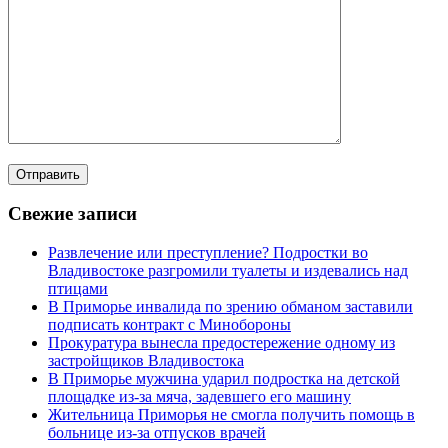
Свежие записи
Развлечение или преступление? Подростки во
Владивостоке разгромили туалеты и издевались над
птицами
В Приморье инвалида по зрению обманом заставили
подписать контракт с Минобороны
Прокуратура вынесла предостережение одному из
застройщиков Владивостока
В Приморье мужчина ударил подростка на детской
площадке из-за мяча, задевшего его машину
Жительница Приморья не смогла получить помощь в
больнице из-за отпусков врачей