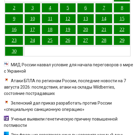
2
3
4
5
6
7
8
9
10
11
12
13
14
15
16
17
18
19
20
21
22
23
24
25
26
27
28
29
30
МИД России назвал условие для начала переговоров о мире
с Украиной
Атаки БПЛА по регионам России, последние новости на 7
августа 2026: последствия, атаки на склады Wildberries,
состояние пострадавших
Зеленский дал приказ разработать против России
«специальную санкционную операцию»
Ученые выявили генетическую причину повышенной
потливости
Эти фразы из советского кино вы говорите каждый день.