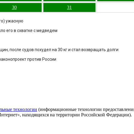
30
31
то) ужасную
сло его в схватке с медведем
н, после судов похудел на 30 кг и стал возвращать долги
законопроект против России
льные технологии
(информационные технологии предоставления 
Интернет», находящихся на территории Российской Федерации).