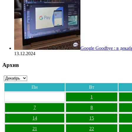
Google Goodbye : в дека
13.12.2024
Архив
Пн
Вт
1
7
8
14
15
21
22