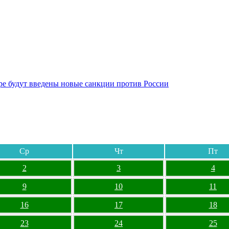
бре будут введены новые санкции против России
Ср
Чт
Пт
2
3
4
9
10
11
16
17
18
23
24
25