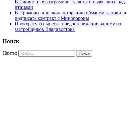
Владивостоке разгромили туалеты и издевались над
птицами
В Приморье инвалида по зрению обманом заставили
подписать контракт с Минобороны
Прокуратура вынесла предостережение одному из
застройщиков Владивостока
Поиск
Найти: