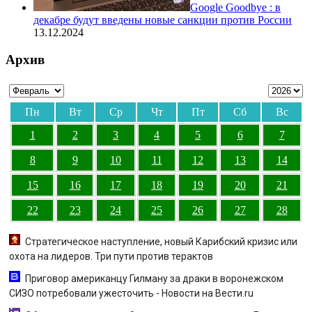
Google Goodbye : в
декабре будут введены новые санкции против России
13.12.2024
Архив
Пн
Вт
Ср
Чт
Пт
Сб
Вс
1
2
3
4
5
6
7
8
9
10
11
12
13
14
15
16
17
18
19
20
21
22
23
24
25
26
27
28
Стратегическое наступление, новый Карибский кризис или
охота на лидеров. Три пути против терактов
Приговор американцу Гилману за драки в воронежском
СИЗО потребовали ужесточить - Новости на Вести.ru