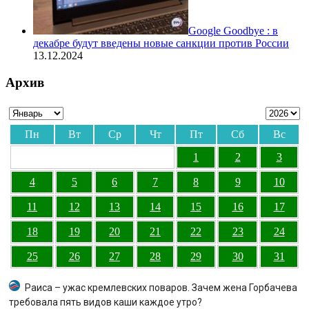
Google Goodbye : в
декабре будут введены новые санкции против России
13.12.2024
Архив
Пн
Вт
Ср
Чт
Пт
Сб
Вс
1
2
3
4
5
6
7
8
9
10
11
12
13
14
15
16
17
18
19
20
21
22
23
24
25
26
27
28
29
30
31
Раиса – ужас кремлевских поваров. Зачем жена Горбачева
требовала пять видов каши каждое утро?