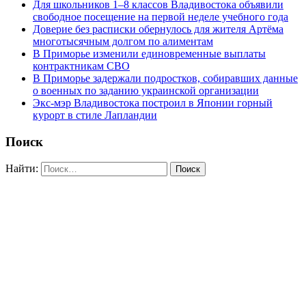
Для школьников 1–8 классов Владивостока объявили
свободное посещение на первой неделе учебного года
Доверие без расписки обернулось для жителя Артёма
многотысячным долгом по алиментам
В Приморье изменили единовременные выплаты
контрактникам СВО
В Приморье задержали подростков, собиравших данные
о военных по заданию украинской организации
Экс-мэр Владивостока построил в Японии горный
курорт в стиле Лапландии
Поиск
Найти: