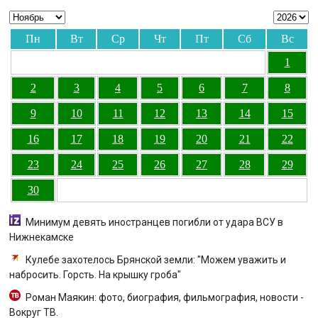
Пн
Вт
Ср
Чт
Пт
Сб
Вс
1
2
3
4
5
6
7
8
9
10
11
12
13
14
15
16
17
18
19
20
21
22
23
24
25
26
27
28
29
30
Минимум девять иностранцев погибли от удара ВСУ в
Нижнекамске
Кулебе захотелось Брянской земли: "Можем уважить и
набросить. Горсть. На крышку гроба"
Роман Маякин: фото, биография, фильмография, новости -
Вокруг ТВ.