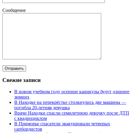
Сообщение
Свежие записи
В новом учебном году осенние каникулы будут длиннее
зимних
В Находке на перекрёстке столкнулись две машины —
погибла 20-летняя девушка
Врачи Находки спасли семилетнюю девочку после ДТП
с квадроциклом
В Приморье спасатели эвакуировали четверых
сапбордистов