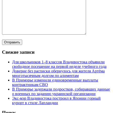
Свежие записи
Для школьников 1–8 классов Владивостока объявили
свободное посещение на первой неделе учебного года
Доверие без расписки обернулось для жителя Артёма
многотысячным долгом по алиментам
В Приморье изменили единовременные выплаты
контрактникам СВО
В Приморье задержали подростков, собиравших данные
о военных по заданию украинской организации
Экс-мэр Владивостока построил в Японии горный
курорт в стиле Лапландии
Поиск