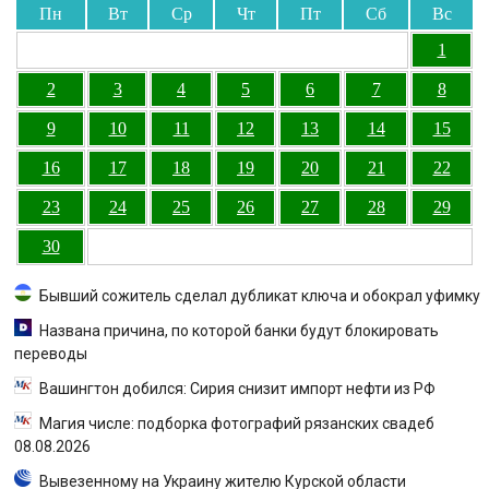
Пн
Вт
Ср
Чт
Пт
Сб
Вс
1
2
3
4
5
6
7
8
9
10
11
12
13
14
15
16
17
18
19
20
21
22
23
24
25
26
27
28
29
30
Бывший сожитель сделал дубликат ключа и обокрал уфимку
Названа причина, по которой банки будут блокировать
переводы
Вашингтон добился: Сирия снизит импорт нефти из РФ
Магия числе: подборка фотографий рязанских свадеб
08.08.2026
Вывезенному на Украину жителю Курской области