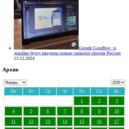
Google Goodbye : в
декабре будут введены новые санкции против России
13.12.2024
Архив
Пн
Вт
Ср
Чт
Пт
Сб
Вс
1
2
3
4
5
6
7
8
9
10
11
12
13
14
15
16
17