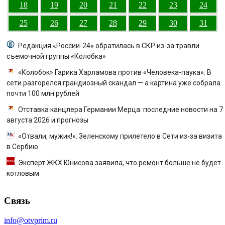
18
19
20
21
22
23
24
25
26
27
28
29
30
31
Редакция «России-24» обратилась в СКР из-за травли
съемочной группы «Колобка»
«Колобок» Гарика Харламова против «Человека-паука»: В
сети разгорелся грандиозный скандал — а картина уже собрала
почти 100 млн рублей
Отставка канцлера Германии Мерца: последние новости на 7
августа 2026 и прогнозы
«Отвали, мужик!»: Зеленскому прилетело в Сети из-за визита
в Сербию
Эксперт ЖКХ Юнисова заявила, что ремонт больше не будет
котловым
Связь
info@otvprim.ru