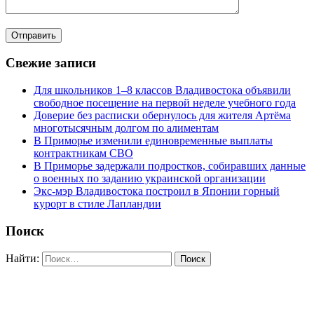
Свежие записи
Для школьников 1–8 классов Владивостока объявили
свободное посещение на первой неделе учебного года
Доверие без расписки обернулось для жителя Артёма
многотысячным долгом по алиментам
В Приморье изменили единовременные выплаты
контрактникам СВО
В Приморье задержали подростков, собиравших данные
о военных по заданию украинской организации
Экс-мэр Владивостока построил в Японии горный
курорт в стиле Лапландии
Поиск
Найти: