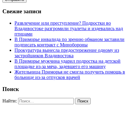
Свежие записи
Развлечение или преступление? Подростки во
Владивостоке разгромили туалеты и издевались над
птицами
В Приморье инвалида по зрению обманом заставили
подписать контракт с Минобороны
Прокуратура вынесла предостережение одному из
застройщиков Владивостока
В Приморье мужчина ударил подростка на детской
площадке из-за мяча, задевшего его машину
Жительница Приморья не смогла получить помощь в
больнице из-за отпусков врачей
Поиск
Найти: