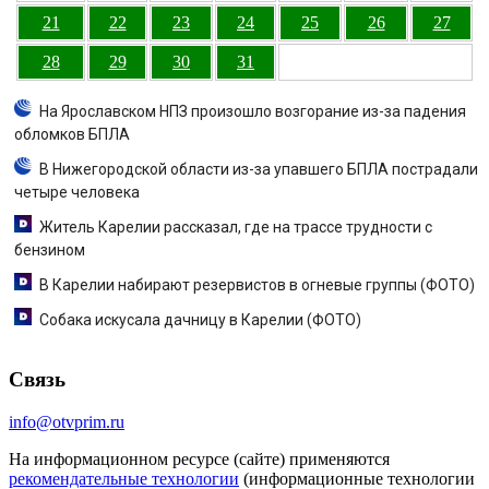
21
22
23
24
25
26
27
28
29
30
31
На Ярославском НПЗ произошло возгорание из-за падения
обломков БПЛА
В Нижегородской области из-за упавшего БПЛА пострадали
четыре человека
Житель Карелии рассказал, где на трассе трудности с
бензином
В Карелии набирают резервистов в огневые группы (ФОТО)
Собака искусала дачницу в Карелии (ФОТО)
Связь
info@otvprim.ru
На информационном ресурсе (сайте) применяются
рекомендательные технологии
(информационные технологии