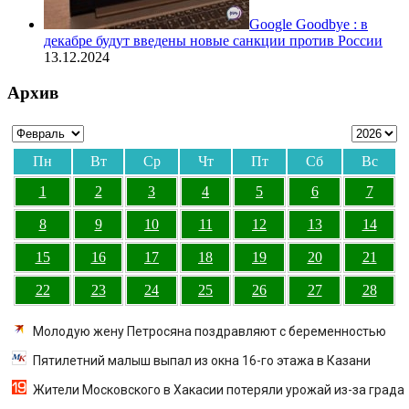
Google Goodbye : в
декабре будут введены новые санкции против России
13.12.2024
Архив
Пн
Вт
Ср
Чт
Пт
Сб
Вс
1
2
3
4
5
6
7
8
9
10
11
12
13
14
15
16
17
18
19
20
21
22
23
24
25
26
27
28
Молодую жену Петросяна поздравляют с беременностью
Пятилетний малыш выпал из окна 16-го этажа в Казани
Жители Московского в Хакасии потеряли урожай из-за града