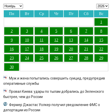
Пн
Вт
Ср
Чт
Пт
Сб
Вс
1
2
3
4
5
6
7
8
9
10
11
12
13
14
15
16
17
18
19
20
21
22
23
24
25
26
27
28
29
30
Муж и жена попытались совершить суицид, предупредив
оперативные службы
Провал Киева: удары по тылам добрались до Зеленского
быстрее, чем до России
Фермер Джастас Уолкер получил уведомление ФМС о
депортации из России