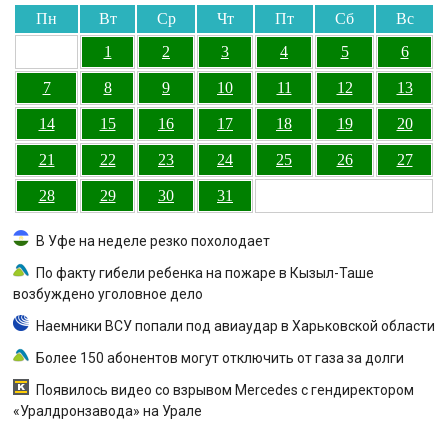
Пн
Вт
Ср
Чт
Пт
Сб
Вс
1
2
3
4
5
6
7
8
9
10
11
12
13
14
15
16
17
18
19
20
21
22
23
24
25
26
27
28
29
30
31
В Уфе на неделе резко похолодает
По факту гибели ребенка на пожаре в Кызыл-Таше
возбуждено уголовное дело
Наемники ВСУ попали под авиаудар в Харьковской области
Более 150 абонентов могут отключить от газа за долги
Появилось видео со взрывом Mercedes с гендиректором
«Уралдронзавода» на Урале