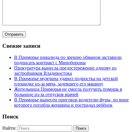
Свежие записи
В Приморье инвалида по зрению обманом заставили
подписать контракт с Минобороны
Прокуратура вынесла предостережение одному из
застройщиков Владивостока
В Приморье мужчина ударил подростка на детской
площадке из-за мяча, задевшего его машину
Жительница Приморья не смогла получить помощь в
больнице из-за отпусков врачей
В Приморье вынесен приговор водителю фуры, по вине
которого погибла женщина и пострадал ребёнок
Поиск
Найти: