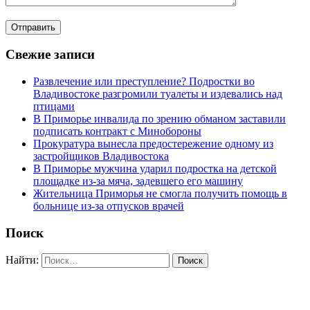
Свежие записи
Развлечение или преступление? Подростки во
Владивостоке разгромили туалеты и издевались над
птицами
В Приморье инвалида по зрению обманом заставили
подписать контракт с Минобороны
Прокуратура вынесла предостережение одному из
застройщиков Владивостока
В Приморье мужчина ударил подростка на детской
площадке из-за мяча, задевшего его машину
Жительница Приморья не смогла получить помощь в
больнице из-за отпусков врачей
Поиск
Найти: