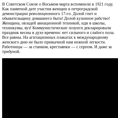
В Советском Союзе о Восьмом марта вспомнили в 1921 году.
Как памятной дате участия женщин в петроградской
демонстрации революционного 17-го. Долой гнет и
обывательщину домашнего быта! Долой кухонное рабство!
Женщина, овладей авиационной техникой, иди в школы,
техникумы, вуз! Коммунистические лозунги декларировали
праздник весны в духе времени: нет сильного и слабого пола.
Все равны. На агитационных плакатах к международному
женского дню не было привычной нам нежной легкости.
Работницы — за станком, крестьянки — с серпом. И даже за
трибуной.