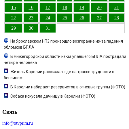
15
16
17
18
19
20
21
22
23
24
25
26
27
28
29
30
31
На Ярославском НПЗ произошло возгорание из-за падения
обломков БПЛА
В Нижегородской области из-за упавшего БПЛА пострадали
четыре человека
Житель Карелии рассказал, где на трассе трудности с
бензином
В Карелии набирают резервистов в огневые группы (ФОТО)
Собака искусала дачницу в Карелии (ФОТО)
Связь
info@otvprim.ru