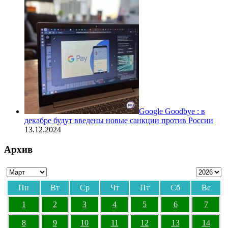
Google Goodbye : в
декабре будут введены новые санкции против России
13.12.2024
Архив
Пн
Вт
Ср
Чт
Пт
Сб
Вс
1
2
3
4
5
6
7
8
9
10
11
12
13
14