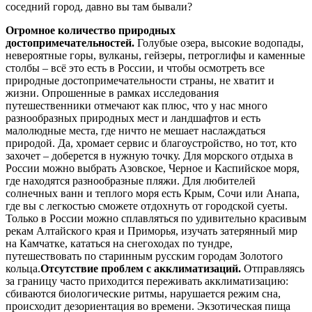
соседний город, давно вы там бывали?
Огромное количество природных
достопримечательностей.
Голубые озера, высокие водопады,
невероятные горы, вулканы, гейзеры, петроглифы и каменные
столбы – всё это есть в России, и чтобы осмотреть все
природные достопримечательности страны, не хватит и
жизни. Опрошенные в рамках исследования
путешественники отмечают как плюс, что у нас много
разнообразных природных мест и ландшафтов и есть
малолюдные места, где ничто не мешает наслаждаться
природой. Да, хромает сервис и благоустройство, но тот, кто
захочет – доберется в нужную точку. Для морского отдыха в
России можно выбрать Азовское, Черное и Каспийское моря,
где находятся разнообразные пляжи. Для любителей
солнечных ванн и теплого моря есть Крым, Сочи или Анапа,
где вы с легкостью сможете отдохнуть от городской суеты.
Только в России можно сплавляться по удивительно красивым
рекам Алтайского края и Приморья, изучать затерянный мир
на Камчатке, кататься на снегоходах по тундре,
путешествовать по старинным русским городам Золотого
кольца.
Отсутствие проблем с акклиматизаций.
Отправляясь
за границу часто приходится переживать акклиматизацию:
сбиваются биологические ритмы, нарушается режим сна,
происходит дезориентация во времени. Экзотическая пища