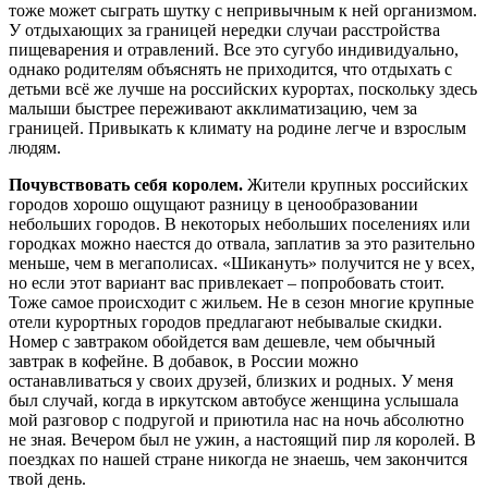
тоже может сыграть шутку с непривычным к ней организмом.
У отдыхающих за границей нередки случаи расстройства
пищеварения и отравлений. Все это сугубо индивидуально,
однако родителям объяснять не приходится, что отдыхать с
детьми всё же лучше на российских курортах, поскольку здесь
малыши быстрее переживают акклиматизацию, чем за
границей. Привыкать к климату на родине легче и взрослым
людям.
Почувствовать себя королем.
Жители крупных российских
городов хорошо ощущают разницу в ценообразовании
небольших городов. В некоторых небольших поселениях или
городках можно наестся до отвала, заплатив за это разительно
меньше, чем в мегаполисах. «Шикануть» получится не у всех,
но если этот вариант вас привлекает – попробовать стоит.
Тоже самое происходит с жильем. Не в сезон многие крупные
отели курортных городов предлагают небывалые скидки.
Номер с завтраком обойдется вам дешевле, чем обычный
завтрак в кофейне. В добавок, в России можно
останавливаться у своих друзей, близких и родных. У меня
был случай, когда в иркутском автобусе женщина услышала
мой разговор с подругой и приютила нас на ночь абсолютно
не зная. Вечером был не ужин, а настоящий пир ля королей. В
поездках по нашей стране никогда не знаешь, чем закончится
твой день.