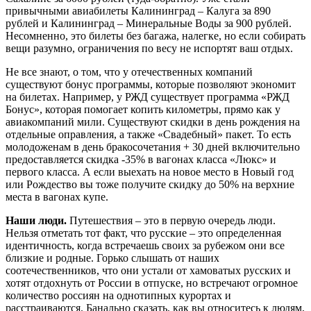
привычными авиабилеты Калининград – Калуга за 890
рублей и Калининград – Минеральные Воды за 900 рублей.
Несомненно, это билеты без багажа, налегке, но если собирать
вещи разумно, ограничения по весу не испортят ваш отдых.
Не все знают, о том, что у отечественных компаний
существуют бонус программы, которые позволяют экономит
на билетах. Например, у РЖД существует программа «РЖД
Бонус», которая помогает копить километры, прямо как у
авиакомпаний мили. Существуют скидки в день рождения на
отдельные оправления, а также «Свадебный» пакет. То есть
молодоженам в день бракосочетания + 30 дней включительно
предоставляется скидка -35% в вагонах класса «Люкс» и
первого класса. А если выехать на новое место в Новый год
или Рождество вы тоже получите скидку до 50% на верхние
места в вагонах купе.
Наши люди.
Путешествия – это в первую очередь люди.
Нельзя отметать тот факт, что русские – это определенная
идентичность, когда встречаешь своих за рубежом они все
близкие и родные. Горько слышать от наших
соотечественников, что они устали от хамоватых русских и
хотят отдохнуть от России в отпуске, но встречают огромное
количество россиян на однотипных курортах и
расстраиваются. Банально сказать, как вы относитесь к людям,