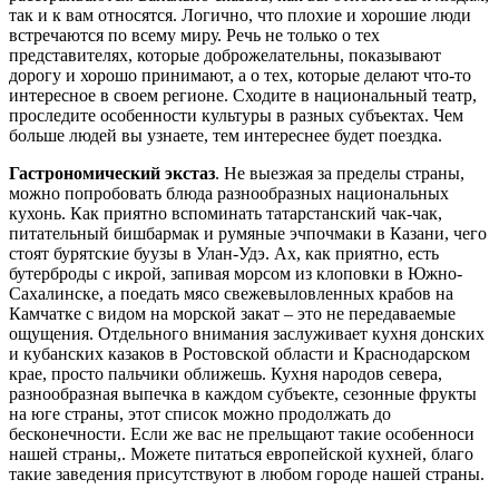
так и к вам относятся. Логично, что плохие и хорошие люди
встречаются по всему миру. Речь не только о тех
представителях, которые доброжелательны, показывают
дорогу и хорошо принимают, а о тех, которые делают что-то
интересное в своем регионе. Сходите в национальный театр,
проследите особенности культуры в разных субъектах. Чем
больше людей вы узнаете, тем интереснее будет поездка.
Гастрономический экстаз
. Не выезжая за пределы страны,
можно попробовать блюда разнообразных национальных
кухонь. Как приятно вспоминать татарстанский чак-чак,
питательный бишбармак и румяные эчпочмаки в Казани, чего
стоят бурятские буузы в Улан-Удэ. Ах, как приятно, есть
бутерброды с икрой, запивая морсом из клоповки в Южно-
Сахалинске, а поедать мясо свежевыловленных крабов на
Камчатке с видом на морской закат – это не передаваемые
ощущения. Отдельного внимания заслуживает кухня донских
и кубанских казаков в Ростовской области и Краснодарском
крае, просто пальчики оближешь. Кухня народов севера,
разнообразная выпечка в каждом субъекте, сезонные фрукты
на юге страны, этот список можно продолжать до
бесконечности. Если же вас не прельщают такие особенноси
нашей страны,. Можете питаться европейской кухней, благо
такие заведения присутствуют в любом городе нашей страны.