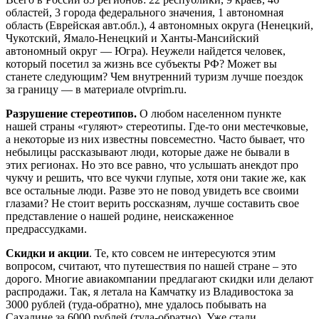
областей, 3 города федерального значения, 1 автономная
область (Еврейская авт.обл.), 4 автономных округа (Ненецкий,
Чукотский, Ямало-Ненецкий и Ханты-Мансийский
автономный округ — Югра). Неужели найдется человек,
который посетил за жизнь все субъекты РФ? Может вы
станете следующим? Чем внутренний туризм лучше поездок
за границу — в материале otvprim.ru.
Разрушение стереотипов.
О любом населенном пункте
нашей страны «гуляют» стереотипы. Где-то они местечковые,
а некоторые из них известны повсеместно. Часто бывает, что
небылицы рассказывают люди, которые даже не бывали в
этих регионах. Но это все равно, что услышать анекдот про
чукчу и решить, что все чукчи глупые, хотя они такие же, как
все остальные люди. Разве это не повод увидеть все своими
глазами? Не стоит верить россказням, лучше составить свое
представление о нашей родине, неискаженное
предрассудками.
Скидки и акции
. Те, кто совсем не интересуются этим
вопросом, считают, что путешествия по нашей стране – это
дорого. Многие авиакомпании предлагают скидки или делают
распродажи. Так, я летала на Камчатку из Владивостока за
3000 рублей (туда-обратно), мне удалось побывать на
Сахалине за 6000 рублей (туда-обратно). Уже стали