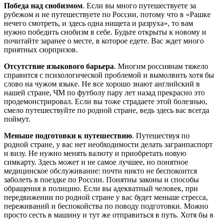
Победа над снобизмом
. Если вы много путешествуете за
рубежом и не путешествуете по России, потому что в «Рашке
нечего смотреть, и здесь одна нищета и разруха», то вам
нужно победить снобизм в себе. Будьте открыты к новому и
почитайте заранее о месте, в которое едете. Вас ждет много
приятных сюрпризов.
Отсутствие языкового барьера
. Многим россиянам тяжело
справится с психологической проблемой и вымолвить хотя бы
слово на чужом языке. Не все хорошо знают английский в
нашей стране, ЧМ по футболу пару лет назад прекрасно это
продемонстрировал. Если вы тоже страдаете этой болезнью,
смело путешествуйте по родной стране, ведь здесь вас всегда
поймут.
Меньше подготовки к путешествию
. Путешествуя по
родной стране, у вас нет необходимости делать загранпаспорт
и визу. Не нужно менять валюту и приобретать новую
симкарту. Здесь может и не самое лучшее, но понятное
медицинское обслуживание: почти никто не беспокоится
заболеть в поездке по России. Понятны законы и способы
обращения в полицию. Если вы адекватный человек, при
передвижении по родной стране у вас будет меньше стресса,
переживаний и беспокойства по поводу подготовки. Можно
просто сесть в машину и тут же отправиться в путь. Хотя бы в