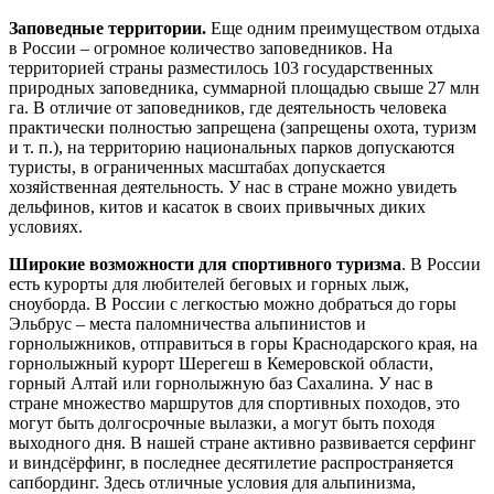
Заповедные территории.
Еще одним преимуществом отдыха
в России – огромное количество заповедников. На
территорией страны разместилось 103 государственных
природных заповедника, суммарной площадью свыше 27 млн
га. В отличие от заповедников, где деятельность человека
практически полностью запрещена (запрещены охота, туризм
и т. п.), на территорию национальных парков допускаются
туристы, в ограниченных масштабах допускается
хозяйственная деятельность. У нас в стране можно увидеть
дельфинов, китов и касаток в своих привычных диких
условиях.
Широкие возможности для спортивного туризма
. В России
есть курорты для любителей беговых и горных лыж,
сноуборда. В России с легкостью можно добраться до горы
Эльбрус – места паломничества альпинистов и
горнолыжников, отправиться в горы Краснодарского края, на
горнолыжный курорт Шерегеш в Кемеровской области,
горный Алтай или горнолыжную баз Сахалина. У нас в
стране множество маршрутов для спортивных походов, это
могут быть долгосрочные вылазки, а могут быть походя
выходного дня. В нашей стране активно развивается серфинг
и виндсёрфинг, в последнее десятилетие распространяется
сапбординг. Здесь отличные условия для альпинизма,