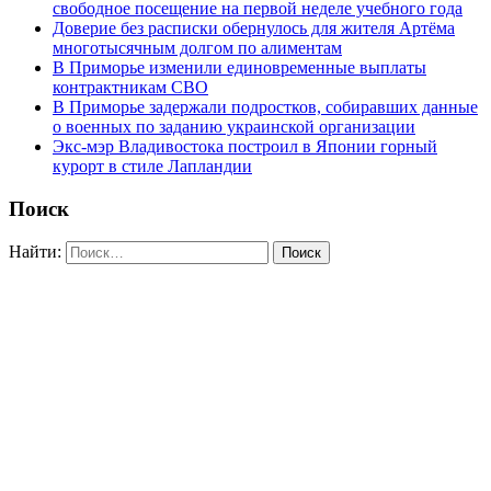
свободное посещение на первой неделе учебного года
Доверие без расписки обернулось для жителя Артёма
многотысячным долгом по алиментам
В Приморье изменили единовременные выплаты
контрактникам СВО
В Приморье задержали подростков, собиравших данные
о военных по заданию украинской организации
Экс-мэр Владивостока построил в Японии горный
курорт в стиле Лапландии
Поиск
Найти: