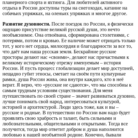
планерного спорта и яхтинга. Для любителей активного
отдыха в России доступны туры на снегоходах, катание на
собачьих упряжках, на оленьих упряжках и многое другое.
Развитие духовности.
После поездок по России, я физически
ощущаю присутствие великой русской души, это нечто
необъяснимое. Она отвоёвана, сформирована столетиями, с
потерями, потом и кровью. Ее наличие может отрицать только
тот, у кого нет сердца, милосердия и благодарности за все то,
что даёт нам наша русская земля. Бескрайние русские
просторы делают нас «своими», делают нас причастными к
великому историческому отрезку именуемым – история
России. И пусть процесс глобализации делает мир доступней,
нещадно губит этносы, сметает на своём пути культурные
рамки, душа России жива, она внутри каждого, кто в неё
верит. Я верю, что «русские не сдаются», что мы способны к
самым трудным условиям существования. Для меня
путешествовать по своей стране – значит развиваться духовно,
лучше понимать свой народ, интересоваться культурой,
историей и архитектурой. Люди здесь тоже, как и вы –
русские и родные. В путешествии по России вам надо будет
проявлять свою храбрость и талант, быть сильными и
любознательными, общительными и открытыми. Тогда все
получится, тогда мир ответит добром и душа наполнится
любовью к нашей необъятной родине. Конечно, бывали