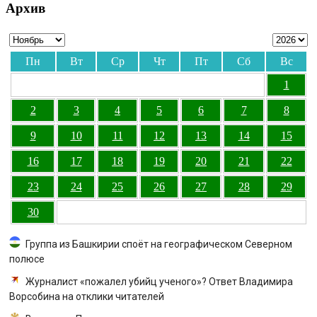
Архив
Пн
Вт
Ср
Чт
Пт
Сб
Вс
1
2
3
4
5
6
7
8
9
10
11
12
13
14
15
16
17
18
19
20
21
22
23
24
25
26
27
28
29
30
Группа из Башкирии споёт на географическом Северном
полюсе
Журналист «пожалел убийц ученого»? Ответ Владимира
Ворсобина на отклики читателей