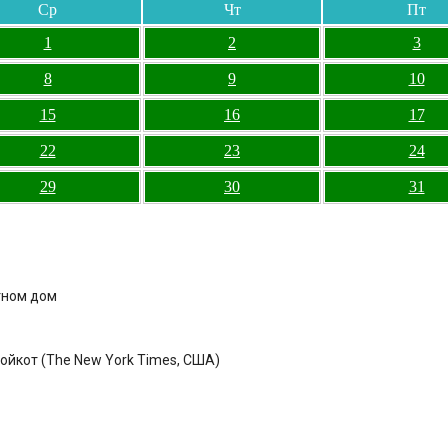
Ср
Чт
Пт
1
2
3
8
9
10
15
16
17
22
23
24
29
30
31
тном дом
ойкот (The New York Times, США)