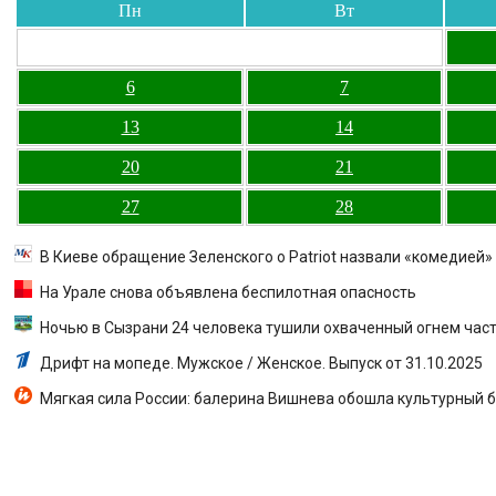
Пн
Вт
6
7
13
14
20
21
27
28
В Киеве обращение Зеленского о Patriot назвали «комедией»
На Урале снова объявлена беспилотная опасность
Ночью в Сызрани 24 человека тушили охваченный огнем час
Дрифт на мопеде. Мужское / Женское. Выпуск от 31.10.2025
Мягкая сила России: балерина Вишнева обошла культурный б