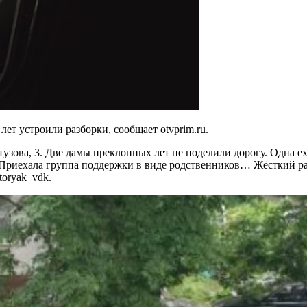
ет устроили разборки, сообщает otvprim.ru.
зова, 3. Две дамы преклонных лет не поделили дорогу. Одна еха
 Приехала группа поддержки в виде родственников… Жёсткий раз
toryak_vdk.