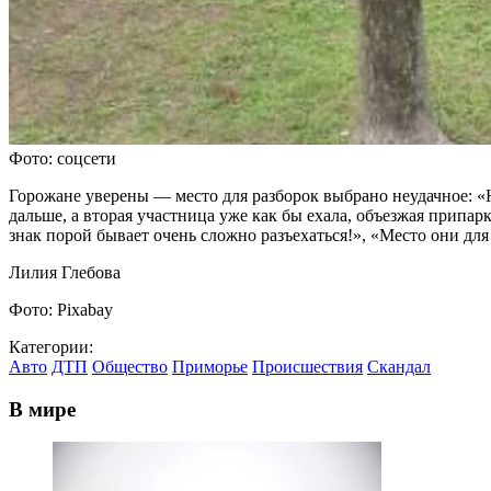
Фото: соцсети
Горожане уверены — место для разборок выбрано неудачное: «На
дальше, а вторая участница уже как бы ехала, объезжая припа
знак порой бывает очень сложно разъехаться!», «Место они для 
Лилия Глебова
Фото: Pixabay
Категории:
Авто
ДТП
Общество
Приморье
Происшествия
Скандал
В мире