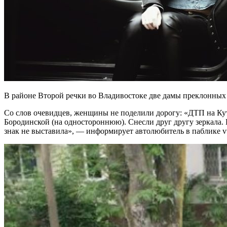
В районе Второй речки во Владивостоке две дамы преклонных л
Со слов очевидцев, женщины не поделили дорогу: «ДТП на Куту
Бородинской (на одностороннюю). Снесли друг другу зеркала.
знак не выставила», — информирует автолюбитель в паблике v