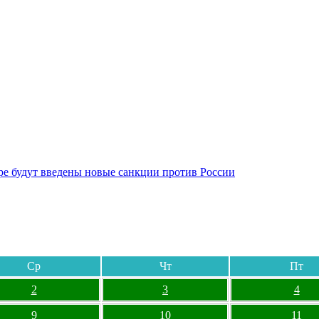
бре будут введены новые санкции против России
Ср
Чт
Пт
2
3
4
9
10
11