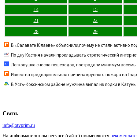
14
15
21
22
28
29
В «Салавате Юлаеве» объяснили,почему не стали активно п
По дну Каспия начали прокладывать стратегический интерне
Легковушка снесла пешеходов, пострадали минимум восемь ч
Известна предварительная причина крупного пожара на Гва
В Усть-Коксинском районе мужчина выпал из лодки в Катунь
Связь
info@otvprim.ru
На информационном ресурсе (сайте) применяются
рекомендате