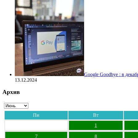
Google Goodbye : в дека
13.12.2024
Архив
Пн
Вт
1
7
8