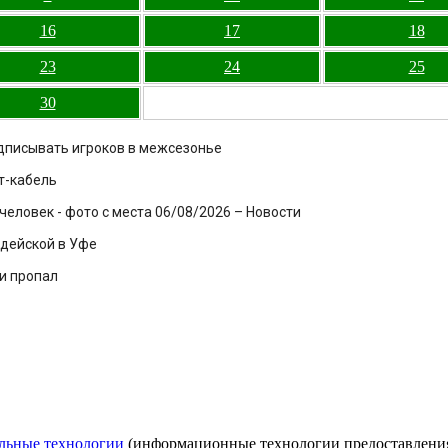
16
17
18
23
24
25
30
одписывать игроков в межсезонье
т-кабель
еловек - фото с места 06/08/2026 – Новости
рдейской в Уфе
 и пропал
льные технологии
(информационные технологии предоставления 