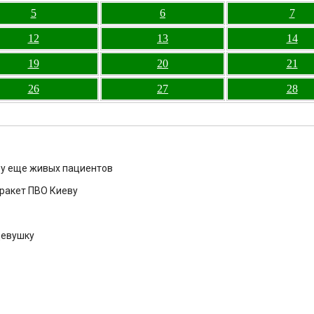
5
6
7
12
13
14
19
20
21
26
27
28
 у еще живых пациентов
ракет ПВО Киеву
девушку