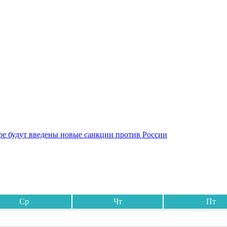
бре будут введены новые санкции против России
Ср
Чт
Пт