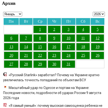
Архив
Пн
Вт
Ср
Чт
Пт
Сб
Вс
1
2
3
4
5
6
7
8
9
10
11
12
13
14
15
16
17
18
19
20
21
22
23
24
25
26
27
28
29
30
31
«Русский Starlink» заработал? Почему на Украине кратно
увеличилась точность попаданий по объектам ВСУ
Масштабный удар по Одессе и портам на Украине:
Последние новости, подробности об ударах России 9 августа
2026 года
«Я самый умный»: почему высокая самооценка ребенка не