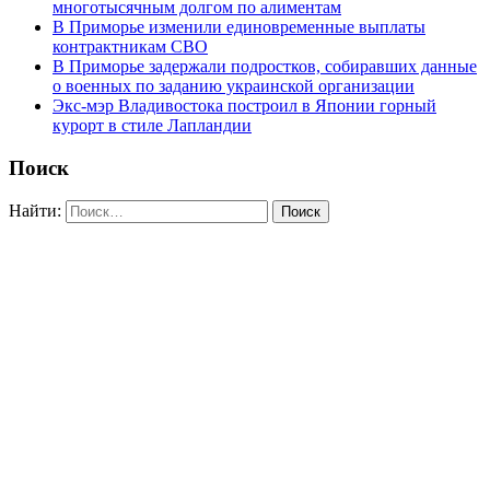
многотысячным долгом по алиментам
В Приморье изменили единовременные выплаты
контрактникам СВО
В Приморье задержали подростков, собиравших данные
о военных по заданию украинской организации
Экс-мэр Владивостока построил в Японии горный
курорт в стиле Лапландии
Поиск
Найти: