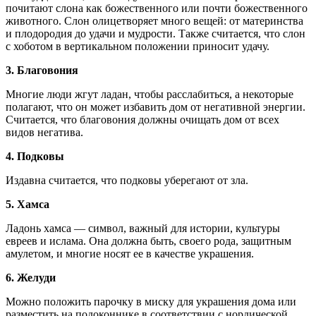
почитают слона как божественного или почти божественного
животного. Слон олицетворяет много вещей: от материнства
и плодородия до удачи и мудрости. Также считается, что слон
с хоботом в вертикальном положении приносит удачу.
3. Благовония
Многие люди жгут ладан, чтобы расслабиться, а некоторые
полагают, что он может избавить дом от негативной энергии.
Считается, что благовония должны очищать дом от всех
видов негатива.
4. Подковы
Издавна считается, что подковы уберегают от зла.
5.
Хамса
Ладонь хамса — символ, важный для истории, культуры
евреев и ислама. Она должна быть, своего рода, защитным
амулетом, и многие носят ее в качестве украшения.
6. Желуди
Можно положить парочку в миску для украшения дома или
разместить на подоконнике в соответствии с нордической