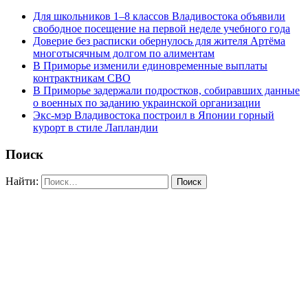
Для школьников 1–8 классов Владивостока объявили
свободное посещение на первой неделе учебного года
Доверие без расписки обернулось для жителя Артёма
многотысячным долгом по алиментам
В Приморье изменили единовременные выплаты
контрактникам СВО
В Приморье задержали подростков, собиравших данные
о военных по заданию украинской организации
Экс-мэр Владивостока построил в Японии горный
курорт в стиле Лапландии
Поиск
Найти: