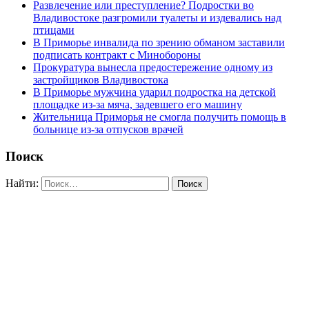
Развлечение или преступление? Подростки во
Владивостоке разгромили туалеты и издевались над
птицами
В Приморье инвалида по зрению обманом заставили
подписать контракт с Минобороны
Прокуратура вынесла предостережение одному из
застройщиков Владивостока
В Приморье мужчина ударил подростка на детской
площадке из-за мяча, задевшего его машину
Жительница Приморья не смогла получить помощь в
больнице из-за отпусков врачей
Поиск
Найти: