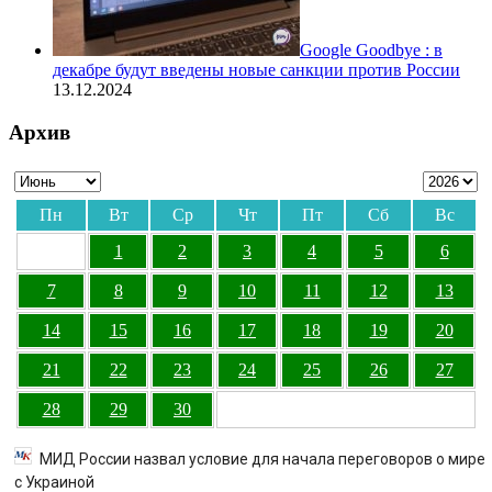
Google Goodbye : в
декабре будут введены новые санкции против России
13.12.2024
Архив
Пн
Вт
Ср
Чт
Пт
Сб
Вс
1
2
3
4
5
6
7
8
9
10
11
12
13
14
15
16
17
18
19
20
21
22
23
24
25
26
27
28
29
30
МИД России назвал условие для начала переговоров о мире
с Украиной