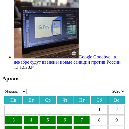
Google Goodbye : в
декабре будут введены новые санкции против России
13.12.2024
Архив
Пн
Вт
Ср
Чт
Пт
Сб
Вс
1
2
3
4
5
6
7
8
9