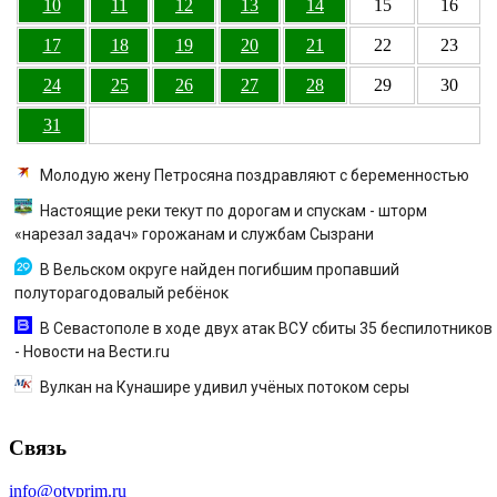
10
11
12
13
14
15
16
17
18
19
20
21
22
23
24
25
26
27
28
29
30
31
Молодую жену Петросяна поздравляют с беременностью
Настоящие реки текут по дорогам и спускам - шторм
«нарезал задач» горожанам и службам Сызрани
В Вельском округе найден погибшим пропавший
полуторагодовалый ребёнок
В Севастополе в ходе двух атак ВСУ сбиты 35 беспилотников
- Новости на Вести.ru
Вулкан на Кунашире удивил учёных потоком серы
Связь
info@otvprim.ru