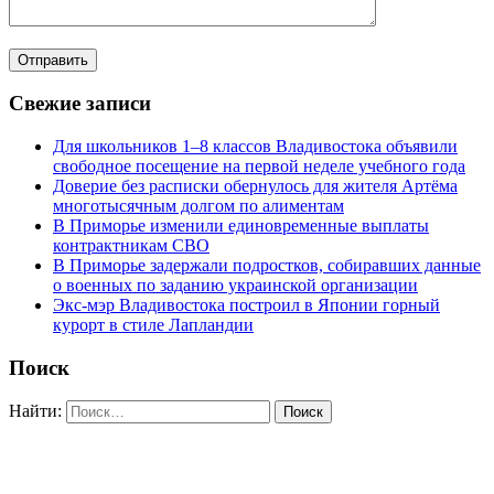
Свежие записи
Для школьников 1–8 классов Владивостока объявили
свободное посещение на первой неделе учебного года
Доверие без расписки обернулось для жителя Артёма
многотысячным долгом по алиментам
В Приморье изменили единовременные выплаты
контрактникам СВО
В Приморье задержали подростков, собиравших данные
о военных по заданию украинской организации
Экс-мэр Владивостока построил в Японии горный
курорт в стиле Лапландии
Поиск
Найти: