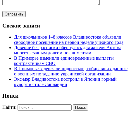
Свежие записи
Для школьников 1–8 классов Владивостока объявили
свободное посещение на первой неделе учебного года
Доверие без расписки обернулось для жителя Артёма
многотысячным долгом по алиментам
В Приморье изменили единовременные выплаты
контрактникам СВО
В Приморье задержали подростков, собиравших данные
о военных по заданию украинской организации
Экс-мэр Владивостока построил в Японии горный
курорт в стиле Лапландии
Поиск
Найти: