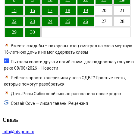
15
16
17
18
19
20
21
22
23
24
25
26
27
28
29
30
Вместо свадьбы – похороны: отец смотрел на свою мертвую
16-летнюю дочь и не мог сдержать слезы
Пытался спасти друга и погиб с ним: два подростка утонули в
реке 08/08/2026 – Новости
Ребенок просто холерик или у него СДВГ? Простые тесты,
которые помогут разобраться
Дочь Розы Сябитовой сильно располнела после родов
Corsair Cove — лихая гавань. Рецензия
Связь
info@otvprim.ru