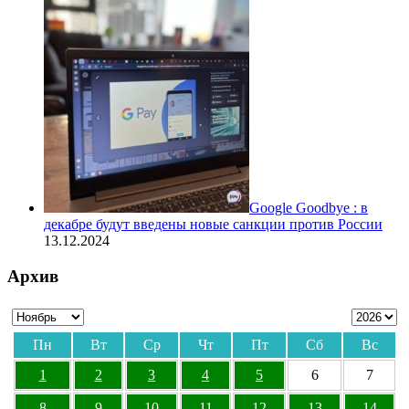
Google Goodbye : в
декабре будут введены новые санкции против России
13.12.2024
Архив
Пн
Вт
Ср
Чт
Пт
Сб
Вс
1
2
3
4
5
6
7
8
9
10
11
12
13
14