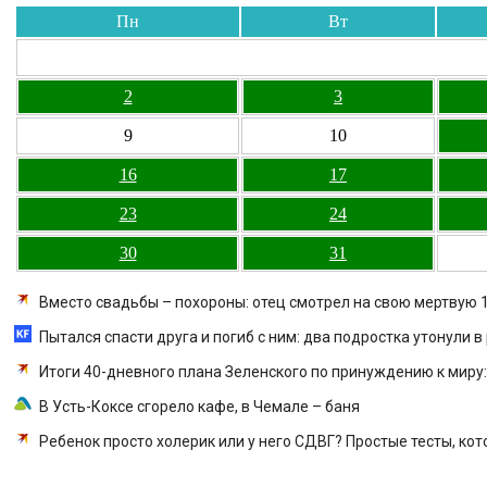
Пн
Вт
2
3
9
10
16
17
23
24
30
31
Вместо свадьбы – похороны: отец смотрел на свою мертвую 
Пытался спасти друга и погиб с ним: два подростка утонули в
Итоги 40-дневного плана Зеленского по принуждению к миру:
В Усть-Коксе сгорело кафе, в Чемале – баня
Ребенок просто холерик или у него СДВГ? Простые тесты, ко