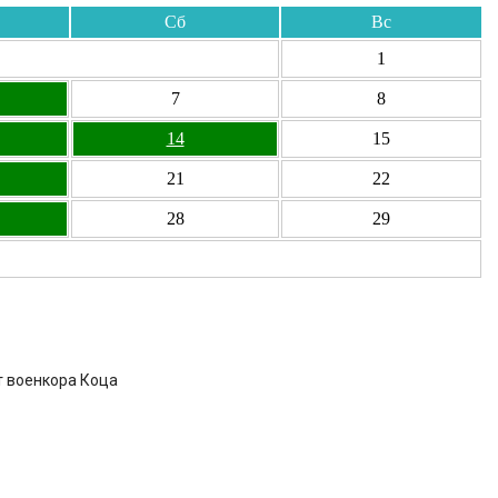
Сб
Вс
1
7
8
14
15
21
22
28
29
т военкора Коца