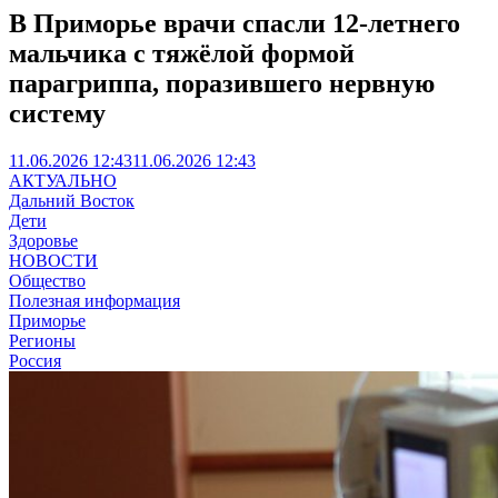
В Приморье врачи спасли 12-летнего
мальчика с тяжёлой формой
парагриппа, поразившего нервную
систему
11.06.2026 12:43
11.06.2026 12:43
АКТУАЛЬНО
Дальний Восток
Дети
Здоровье
НОВОСТИ
Общество
Полезная информация
Приморье
Регионы
Россия