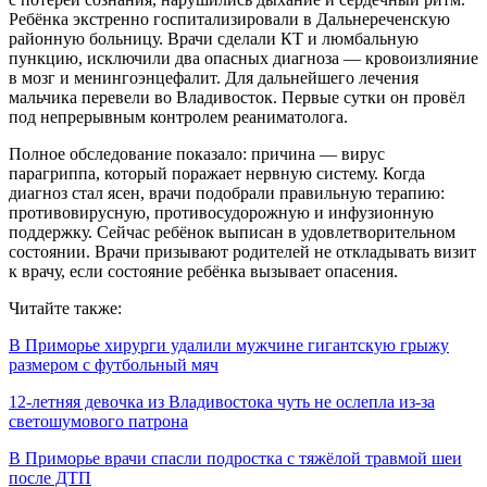
Ребёнка экстренно госпитализировали в Дальнереченскую
районную больницу. Врачи сделали КТ и люмбальную
пункцию, исключили два опасных диагноза — кровоизлияние
в мозг и менингоэнцефалит. Для дальнейшего лечения
мальчика перевели во Владивосток. Первые сутки он провёл
под непрерывным контролем реаниматолога.
Полное обследование показало: причина — вирус
парагриппа, который поражает нервную систему. Когда
диагноз стал ясен, врачи подобрали правильную терапию:
противовирусную, противосудорожную и инфузионную
поддержку. Сейчас ребёнок выписан в удовлетворительном
состоянии. Врачи призывают родителей не откладывать визит
к врачу, если состояние ребёнка вызывает опасения.
Читайте также:
В Приморье хирурги удалили мужчине гигантскую грыжу
размером с футбольный мяч
12-летняя девочка из Владивостока чуть не ослепла из-за
светошумового патрона
В Приморье врачи спасли подростка с тяжёлой травмой шеи
после ДТП