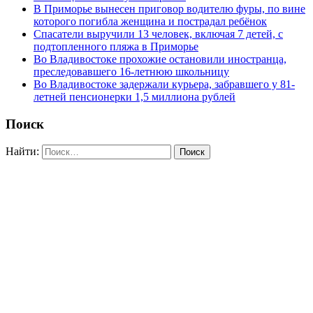
В Приморье вынесен приговор водителю фуры, по вине
которого погибла женщина и пострадал ребёнок
Спасатели выручили 13 человек, включая 7 детей, с
подтопленного пляжа в Приморье
Во Владивостоке прохожие остановили иностранца,
преследовавшего 16-летнюю школьницу
Во Владивостоке задержали курьера, забравшего у 81-
летней пенсионерки 1,5 миллиона рублей
Поиск
Найти: