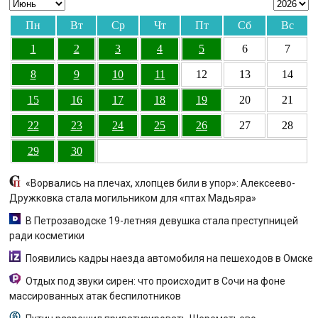
Пн
Вт
Ср
Чт
Пт
Сб
Вс
1
2
3
4
5
6
7
8
9
10
11
12
13
14
15
16
17
18
19
20
21
22
23
24
25
26
27
28
29
30
«Ворвались на плечах, хлопцев били в упор»: Алексеево-
Дружковка стала могильником для «птах Мадьяра»
В Петрозаводске 19-летняя девушка стала преступницей
ради косметики
Появились кадры наезда автомобиля на пешеходов в Омске
Отдых под звуки сирен: что происходит в Сочи на фоне
массированных атак беспилотников