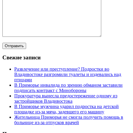
Свежие записи
Развлечение или преступление? Подростки во
Владивостоке разгромили туалеты и издевались над
птицами
В Приморье инвалида по зрению обманом заставили
подписать контракт с Минобороны
Прокуратура вынесла предостережение одному из
застройщиков Владивостока
В Приморье мужчина ударил подростка на детской
площадке из-за мяча, задевшего его машину
Жительница Приморья не смогла получить помощь в
больнице из-за отпусков врачей