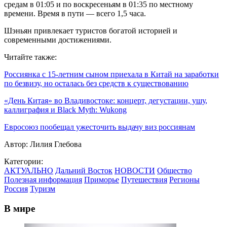
средам в 01:05 и по воскресеньям в 01:35 по местному
времени. Время в пути — всего 1,5 часа.
Шэньян привлекает туристов богатой историей и
современными достижениями.
Читайте также:
Россиянка с 15-летним сыном приехала в Китай на заработки
по безвизу, но осталась без средств к существованию
«День Китая» во Владивостоке: концерт, дегустации, ушу,
каллиграфия и Black Myth: Wukong
Евросоюз пообещал ужесточить выдачу виз россиянам
Автор:
Лилия Глебова
Категории:
АКТУАЛЬНО
Дальний Восток
НОВОСТИ
Общество
Полезная информация
Приморье
Путешествия
Регионы
Россия
Туризм
В мире