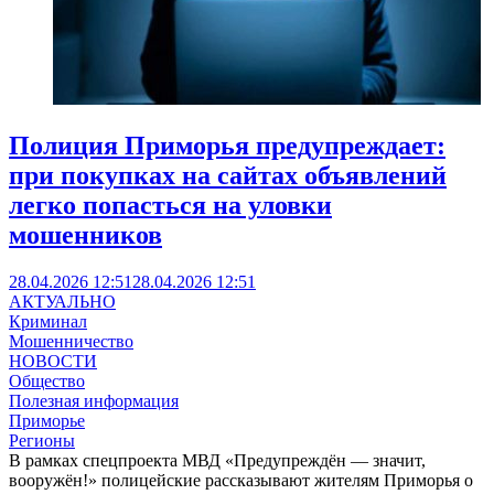
Полиция Приморья предупреждает:
при покупках на сайтах объявлений
легко попасться на уловки
мошенников
28.04.2026 12:51
28.04.2026 12:51
АКТУАЛЬНО
Криминал
Мошенничество
НОВОСТИ
Общество
Полезная информация
Приморье
Регионы
В рамках спецпроекта МВД «Предупреждён — значит,
вооружён!» полицейские рассказывают жителям Приморья о