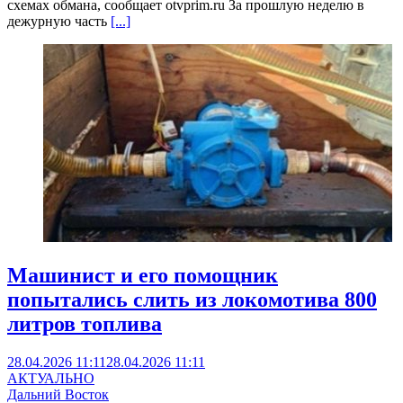
схемах обмана, сообщает otvprim.ru За прошлую неделю в
дежурную часть
[...]
Машинист и его помощник
попытались слить из локомотива 800
литров топлива
28.04.2026 11:11
28.04.2026 11:11
АКТУАЛЬНО
Дальний Восток