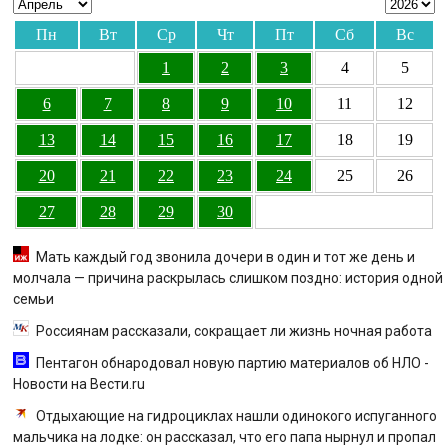
Пн
Вт
Ср
Чт
Пт
Сб
Вс
1
2
3
4
5
6
7
8
9
10
11
12
13
14
15
16
17
18
19
20
21
22
23
24
25
26
27
28
29
30
Мать каждый год звонила дочери в один и тот же день и
молчала — причина раскрылась слишком поздно: история одной
семьи
Россиянам рассказали, сокращает ли жизнь ночная работа
Пентагон обнародовал новую партию материалов об НЛО -
Новости на Вести.ru
Отдыхающие на гидроциклах нашли одинокого испуганного
мальчика на лодке: он рассказал, что его папа нырнул и пропал