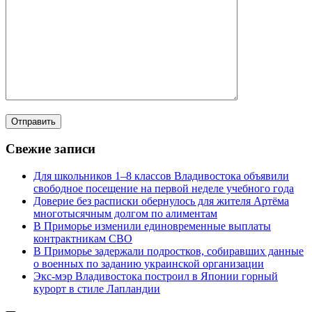
Свежие записи
Для школьников 1–8 классов Владивостока объявили
свободное посещение на первой неделе учебного года
Доверие без расписки обернулось для жителя Артёма
многотысячным долгом по алиментам
В Приморье изменили единовременные выплаты
контрактникам СВО
В Приморье задержали подростков, собиравших данные
о военных по заданию украинской организации
Экс-мэр Владивостока построил в Японии горный
курорт в стиле Лапландии