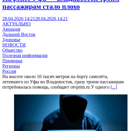
пассажирам стало плохо
28.04.2026 14:21
28.04.2026 14:21
АКТУАЛЬНО
Авиация
Дальний Восток
Здоровье
НОВОСТИ
Общество
Полезная информация
Приморье
Регионы
Россия
На высоте около 10 тысяч метров на борту самолёта,
летевшего из Уфы во Владивосток, сразу троим пассажирам
потребовалась помощь, сообщает otvprim.ru У одного
[...]