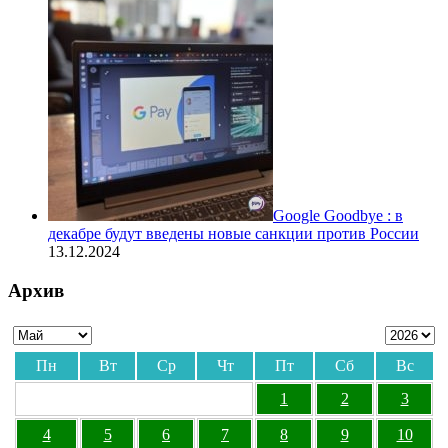
Google Goodbye : в
декабре будут введены новые санкции против России
13.12.2024
Архив
Пн
Вт
Ср
Чт
Пт
Сб
Вс
1
2
3
4
5
6
7
8
9
10