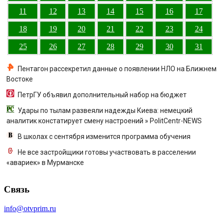
11
12
13
14
15
16
17
18
19
20
21
22
23
24
25
26
27
28
29
30
31
Пентагон рассекретил данные о появлении НЛО на Ближнем
Востоке
ПетрГУ объявил дополнительный набор на бюджет
Удары по тылам развеяли надежды Киева: немецкий
аналитик констатирует смену настроений » PolitCentr-NEWS
В школах с сентября изменится программа обучения
Не все застройщики готовы участвовать в расселении
«авариек» в Мурманске
Связь
info@otvprim.ru