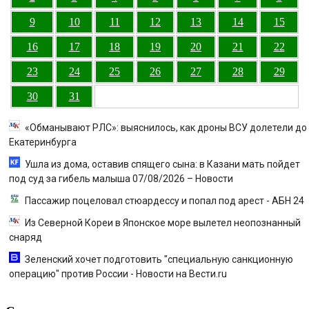
9
10
11
12
13
14
15
16
17
18
19
20
21
22
23
24
25
26
27
28
29
30
31
«Обманывают РЛС»: выяснилось, как дроны ВСУ долетели до
Екатеринбурга
Ушла из дома, оставив спящего сына: в Казани мать пойдет
под суд за гибель малыша 07/08/2026 – Новости
Пассажир поцеловал стюардессу и попал под арест - АБН 24
Из Северной Кореи в Японское море вылетел неопознанный
снаряд
Зеленский хочет подготовить "специальную санкционную
операцию" против России - Новости на Вести.ru