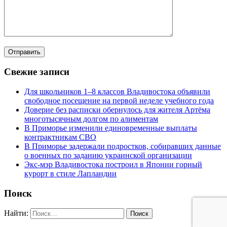
Свежие записи
Для школьников 1–8 классов Владивостока объявили
свободное посещение на первой неделе учебного года
Доверие без расписки обернулось для жителя Артёма
многотысячным долгом по алиментам
В Приморье изменили единовременные выплаты
контрактникам СВО
В Приморье задержали подростков, собиравших данные
о военных по заданию украинской организации
Экс-мэр Владивостока построил в Японии горный
курорт в стиле Лапландии
Поиск
Найти: