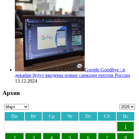
Google Goodbye : в
декабре будут введены новые санкции против России
13.12.2024
Архив
Пн
Вт
Ср
Чт
Пт
Сб
Вс
1
2
3
4
5
6
7
8