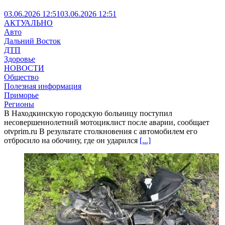
03.06.2026 12:51
03.06.2026 12:51
АКТУАЛЬНО
Авто
Дальний Восток
ДТП
Здоровье
НОВОСТИ
Общество
Полезная информация
Приморье
Регионы
В Находкинскую городскую больницу поступил
несовершеннолетний мотоциклист после аварии, сообщает
otvprim.ru В результате столкновения с автомобилем его
отбросило на обочину, где он ударился
[...]